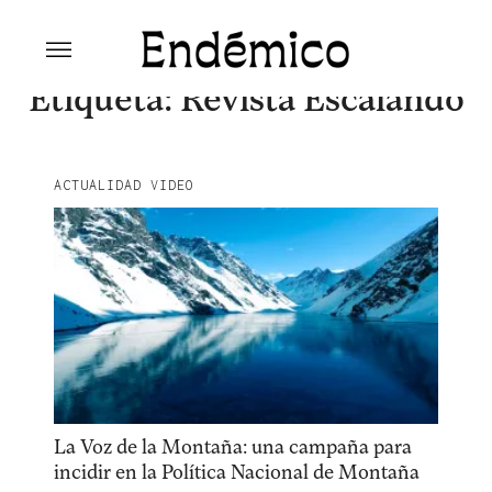
Skip
to
content
Revista Endémico
La cultura creativa del movimiento
Etiqueta:
Revista Escalando
ambiental
ACTUALIDAD VIDEO
Explora la cultura creativa en torno al movimiento
socioambiental con Endémico.
La Voz de la Montaña: una campaña para
facebook
instagram
pinterest
incidir en la Política Nacional de Montaña