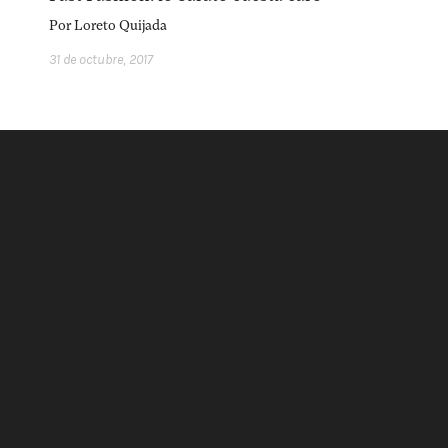
acerca
equipo
política de envíos
Por
Loreto Quijada
31 de octubre, 2017