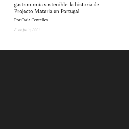
acerca
equipo
política de envíos
gastronomía sostenible: la historia de
Projecto Materia en Portugal
Por
Carla Centelles
21 de julio, 2021