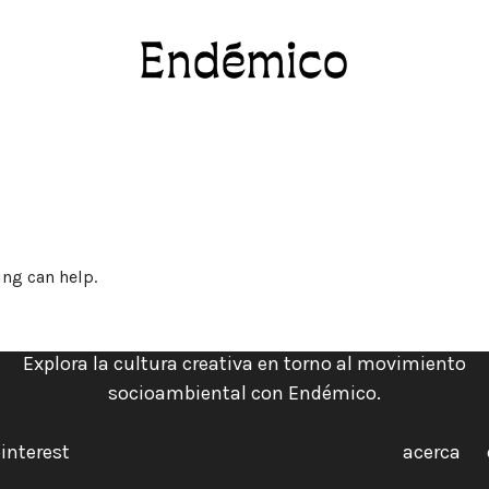
Revista Endémico
La cultura creativa del movimiento ambient
ing can help.
Explora la cultura creativa en torno al movimiento
socioambiental con Endémico.
interest
acerca