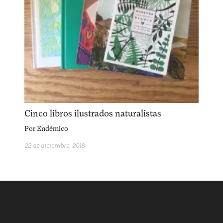
facebook
instagram
pinterest
acerca
equipo
política de envíos
Cinco libros ilustrados naturalistas
Por
Endémico
22 de diciembre, 2018