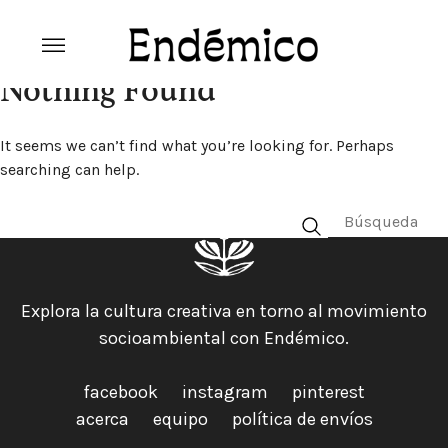
Skip
to
content
Revista Endémico
La cultura creativa del movimiento
Nothing Found
ambiental
It seems we can’t find what you’re looking for. Perhaps
searching can help.
Explora la cultura creativa en torno al movimiento
socioambiental con Endémico.
facebook
instagram
pinterest
acerca
equipo
política de envíos