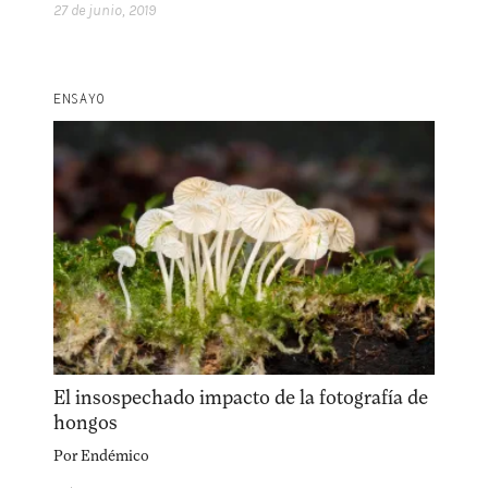
27 de junio, 2019
facebook
instagram
pinterest
acerca
equipo
política de envíos
ENSAYO
El insospechado impacto de la fotografía de
hongos
Por
Endémico