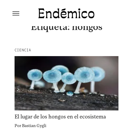
Skip
to
content
Revista Endémico
La cultura creativa del movimiento
Etiqueta:
hongos
ambiental
CIENCIA
Explora la cultura creativa en torno al movimiento
El lugar de los hongos en el ecosistema
socioambiental con Endémico.
Por
Bastian Gygli