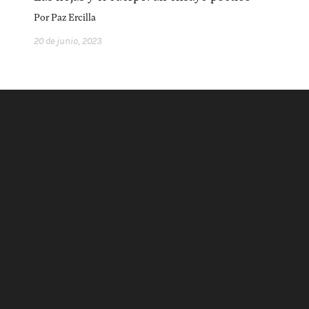
acerca
equipo
política de envíos
Por
Paz Ercilla
20 de junio, 2023