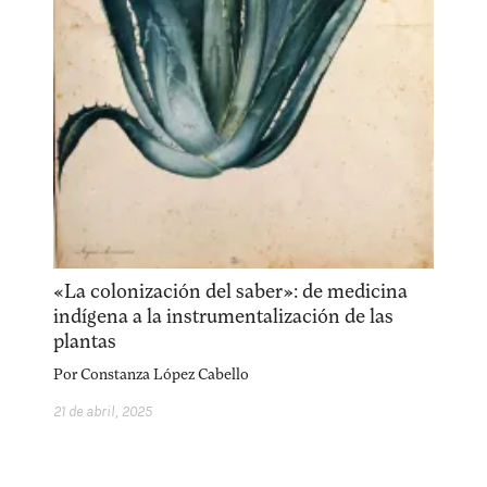
facebook
instagram
pinterest
acerca
equipo
política de envíos
«La colonización del saber»: de medicina
indígena a la instrumentalización de las
plantas
Por
Constanza López Cabello
21 de abril, 2025