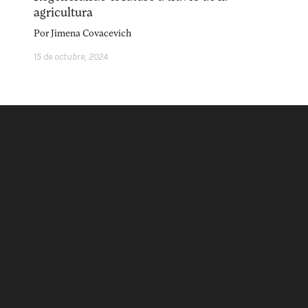
acerca
equipo
política de envíos
agricultura
Por
Jimena Covacevich
15 de octubre, 2024