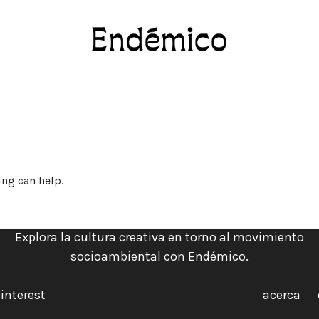
Revista Endémico
La cultura creativa del movimiento ambient
ing can help.
Explora la cultura creativa en torno al movimiento
socioambiental con Endémico.
interest
acerca