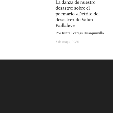
facebook
instagram
p
La danza de nuestro
desastre: sobre el
poemario «Detrito del
desastre» de Valún
Paillaleve
Por
Kütral Vargas Huaiquimilla
5 de mayo, 2025