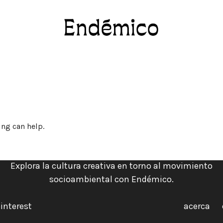
Revista Endémico
La cultura creativa del movimiento ambient
ing can help.
Explora la cultura creativa en torno al movimiento
socioambiental con Endémico.
interest
acerca