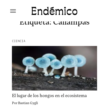
Skip
to
content
Revista Endémico
La cultura creativa del movimiento
Etiqueta:
Callampas
ambiental
CIENCIA
Explora la cultura creativa en torno al movimiento
socioambiental con Endémico.
El lugar de los hongos en el ecosistema
facebook
instagram
pinterest
Por
Bastian Gygli