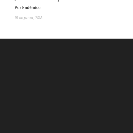
acerca
equipo
política de envíos
Por
Endémico
18 de junio, 2018