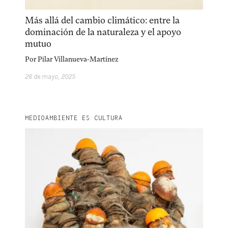
facebook
instagram
pinterest
Más allá del cambio climático: entre la
acerca
equipo
política de envíos
dominación de la naturaleza y el apoyo
mutuo
Por
Pilar Villanueva-Martínez
26 de mayo, 2025
MEDIOAMBIENTE ES CULTURA