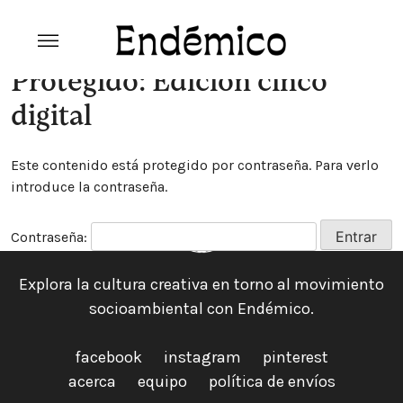
Skip
to
content
Revista Endémico
La cultura creativa del movimiento
Protegido: Edición cinco
ambiental
digital
Este contenido está protegido por contraseña. Para verlo
introduce la contraseña.
Contraseña:
Explora la cultura creativa en torno al movimiento
socioambiental con Endémico.
facebook
instagram
pinterest
acerca
equipo
política de envíos