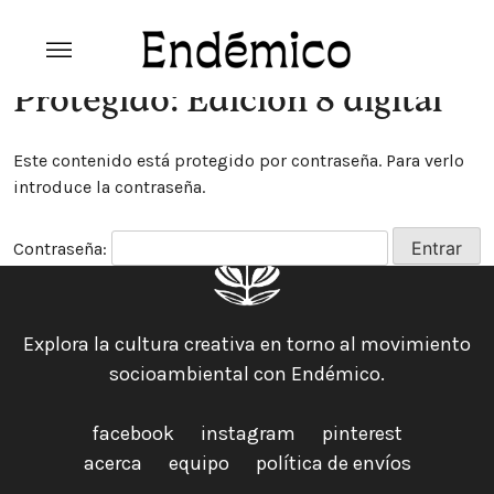
Skip
to
content
Revista Endémico
La cultura creativa del movimiento
Protegido: Edición 8 digital
ambiental
Este contenido está protegido por contraseña. Para verlo
introduce la contraseña.
Contraseña:
Explora la cultura creativa en torno al movimiento
socioambiental con Endémico.
facebook
instagram
pinterest
acerca
equipo
política de envíos